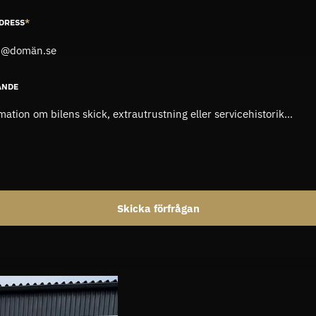
DRESS
*
ANDE
Skicka förfrågan