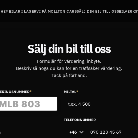
HEM
BILAR I LAGER
VI PÅ MOLLTON CARS
SÄLJ DIN BIL TILL OSS
BILVERKS
Sälj din bil till oss
Formulär för värdering, inbyte.
Beskriv så noga du kan för en träffsäker värdering.
Tack på förhand.
RERINGSNUMMER
*
MILTAL
*
TELEFONNUMMER
+46