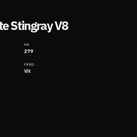
te Stingray V8
HK
279
FÄRG
Vit