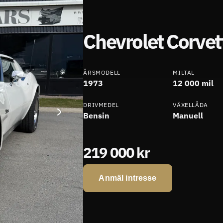
Chevrolet Corvet
ÅRSMODELL
MILTAL
1973
12 000 mil
DRIVMEDEL
VÄXELLÅDA
Bensin
Manuell
219 000 kr
Anmäl intresse